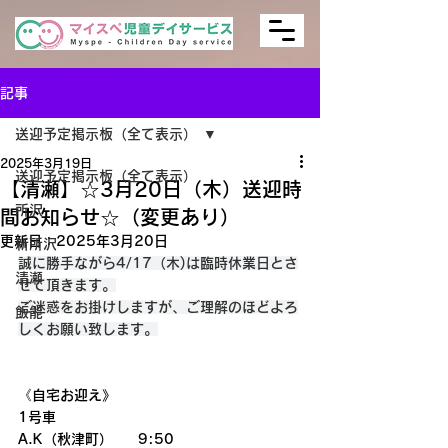
記事
送迎予定掲示板（全て表示）
2025年3月19日
送迎予定掲示板（全て表示）
【清瀬】☆3月20日（木）送迎時
所沢
間お知らせ☆（変更あり）
更新日：
2025年3月20日
新所沢
誠に勝手ながら4/17（木)は臨時休業日とさ
清瀬
せて頂きます。
ご迷惑をお掛けしますが、ご理解のほどよろ
飯能
しくお願い致します。
《自宅お迎え》
1号車
A.K（秋津町）     9:50