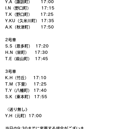
Y.A（諏訪町） 　  17:00
I.N（野口町）       17:15
T.K（野口町）　　17:25
Y.KU（久米川町） 17:35
A.K（秋津町）　　17:50
2号車
S.S（恩多町）  17:20
H.N（栄町）　 17:30
T.E（萩山町）  17:45
3号車
K.H（竹丘）   17:10
T.M（下里）   17:25
T.Y（八幡町） 17:40
S.K（東本町） 17:55
《送り無し》
Y.H（元町）17:00
当日の9:30までに変更する場合がございま