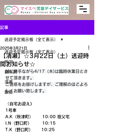
記事
送迎予定掲示板（全て表示）
2025年3月21日
送迎予定掲示板（全て表示）
【清瀬】☆3月22日（土）送迎時
所沢
間お知らせ☆
誠に勝手ながら4/17（木)は臨時休業日とさ
新所沢
せて頂きます。
清瀬
ご迷惑をお掛けしますが、ご理解のほどよろ
しくお願い致します。
飯能
《自宅お迎え》
1号車
A.K（秋津町）      10:00 祖父宅
I.N（野口町）       10:15
T.K（野口町）　　10:25