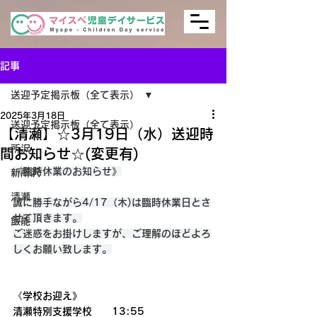
記事
送迎予定掲示板（全て表示）
2025年3月18日
送迎予定掲示板（全て表示）
【清瀬】☆3月19日（水）送迎時
所沢
間お知らせ☆(変更有)
《臨時休業のお知らせ》
新所沢
清瀬
誠に勝手ながら4/17（木)は臨時休業日とさ
せて頂きます。
飯能
ご迷惑をお掛けしますが、ご理解のほどよろ
しくお願い致します。
《学校お迎え》
清瀬特別支援学校　　13:55