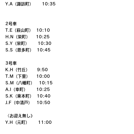
Y.A（諏訪町）　　10:35
2号車
T.E（萩山町）  10:10
H.N（栄町）　 10:25
S.Y（栄町）　　10:30
S.S（恩多町）  10:45
3号車
K.H（竹丘）　  9:50
T.M（下里）    10:00
S.M（八幡町）　10:15
A.I（幸町）　　10:25
S.K（東本町）  10:40
J.F（中清戸）　10:50
《お迎え無し》
Y.H（元町）　　11:00