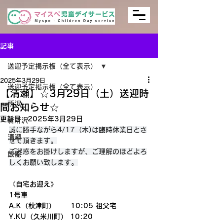
記事
送迎予定掲示板（全て表示）
2025年3月29日
送迎予定掲示板（全て表示）
【清瀬】☆3月29日（土）送迎時
所沢
間お知らせ☆
更新日：
2025年3月29日
新所沢
誠に勝手ながら4/17（木)は臨時休業日とさ
清瀬
せて頂きます。
ご迷惑をお掛けしますが、ご理解のほどよろ
飯能
しくお願い致します。
《自宅お迎え》
1号車
A.K（秋津町）      10:05 祖父宅
Y.KU（久米川町） 10:20