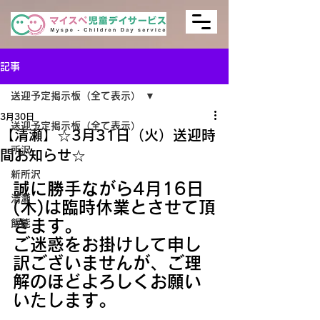
記事
送迎予定掲示板（全て表示）
3月30日
送迎予定掲示板（全て表示）
【清瀬】☆3月31日（火）送迎時
所沢
間お知らせ☆
新所沢
誠に勝手ながら4月16日
清瀬
(木)は臨時休業とさせて頂
きます。
飯能
ご迷惑をお掛けして申し
訳ございませんが、ご理
解のほどよろしくお願い
いたします。