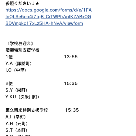
参照ください↓★
https://docs.google.com/forms/d/e/1FA
IpQLSe5eb4i7tqB_CrTWPfrAptKZABxOG
BDVmpkc17xLz5HA-hNvA/viewform
《学校お迎え》
清瀬特別支援学校
1便　　　　　　　　　　　　13:55
Y.A（諏訪町）　
I.O（中里）
2便　　　　　　　　　　　　15:35
S.Y（栄町）
Y.KU（久米川町）
東久留米特別支援学校　　　　15:35
A.I（幸町）
Y.H（元町）
S.T（本町）