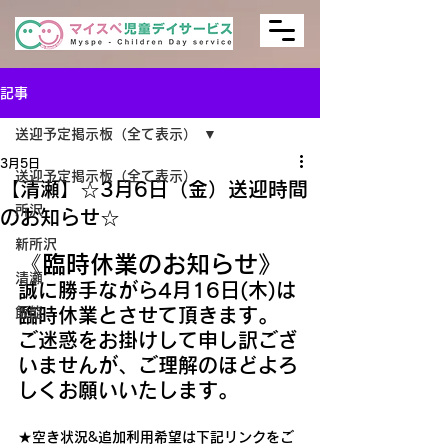
記事
送迎予定掲示板（全て表示）
3月5日
送迎予定掲示板（全て表示）
【清瀬】☆3月6日（金）送迎時間
所沢
のお知らせ☆
新所沢
《臨時休業のお知らせ》
清瀬
誠に勝手ながら4月16日(木)は
飯能
臨時休業とさせて頂きます。
ご迷惑をお掛けして申し訳ござ
いませんが、ご理解のほどよろ
しくお願いいたします。
★空き状況&追加利用希望は下記リンクをご