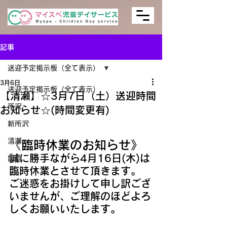
記事
送迎予定掲示板（全て表示）
3月6日
送迎予定掲示板（全て表示）
【清瀬】☆3月7日（土）送迎時間
所沢
お知らせ☆(時間変更有)
新所沢
清瀬
《臨時休業のお知らせ》
誠に勝手ながら4月16日(木)は
飯能
臨時休業とさせて頂きます。
ご迷惑をお掛けして申し訳ござ
いませんが、ご理解のほどよろ
しくお願いいたします。