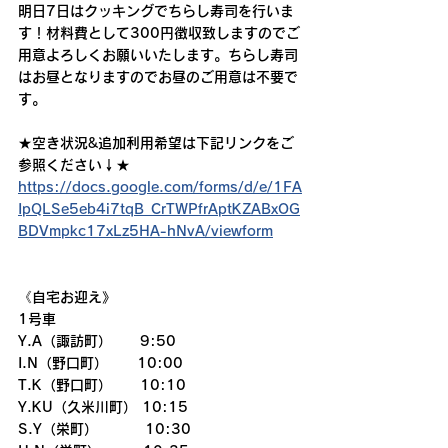
明日7日はクッキングでちらし寿司を行いま
す！材料費として300円徴収致しますのでご
用意よろしくお願いいたします。ちらし寿司
はお昼となりますのでお昼のご用意は不要で
す。
★空き状況&追加利用希望は下記リンクをご
参照ください↓★
https://docs.google.com/forms/d/e/1FA
IpQLSe5eb4i7tqB_CrTWPfrAptKZABxOG
BDVmpkc17xLz5HA-hNvA/viewform
《自宅お迎え》
1号車
Y.A（諏訪町）　　9:50
I.N（野口町）　   10:00
T.K（野口町）　　10:10
Y.KU（久米川町） 10:15
S.Y（栄町）　　　 10:30