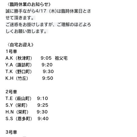
《臨時休業のお知らせ》
誠に勝手ながら4/17（木)は臨時休業日とさ
せて頂きます。
ご迷惑をお掛けしますが、ご理解のほどよろ
しくお願い致します。
《自宅お迎え》
1号車
A.K（秋津町）    9:05  祖父宅
Y.A（諏訪町）　  9:20
T.K（野口町）　　9:30
K.H（竹丘）　　  9:50
2号車
T.E（萩山町）  9:10
S.Y（栄町）　  9:25
H.N（栄町）　 9:30
S.S（恩多町）  9:40
3号車