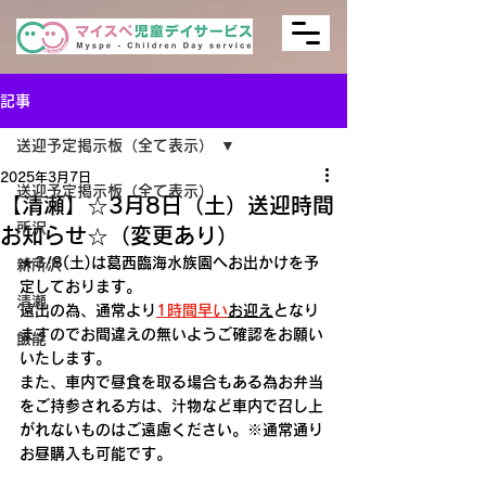
記事
送迎予定掲示板（全て表示）
2025年3月7日
送迎予定掲示板（全て表示）
【清瀬】☆3月8日（土）送迎時間
所沢
お知らせ☆（変更あり）
★3/8(土)は葛西臨海水族園へお出かけを予
新所沢
定しております。
清瀬
遠出の為、通常より
1時間早い
お迎え
となり
ますのでお間違えの無いようご確認をお願い
飯能
いたします。
また、車内で昼食を取る場合もある為お弁当
をご持参される方は、汁物など車内で召し上
がれないものはご遠慮ください。※通常通り
お昼購入も可能です。