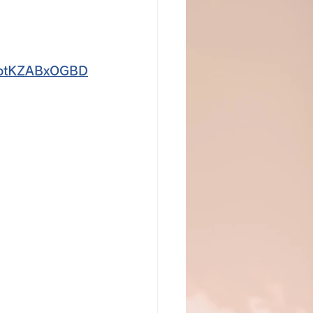
rAptKZABxOGBD