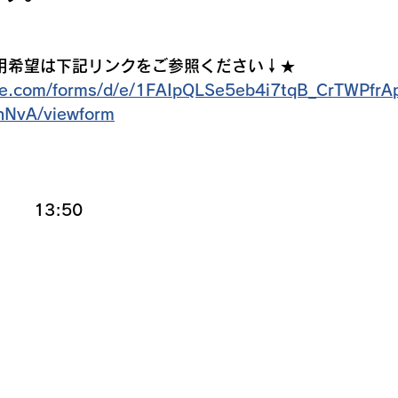
用希望は下記リンクをご参照ください↓★
gle.com/forms/d/e/1FAIpQLSe5eb4i7tqB_CrTWPf
NvA/viewform
　 13:50