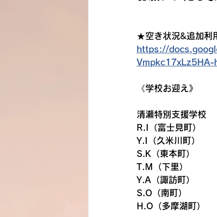
★空き状況&追加利
https://docs.goo
Vmpkc17xLz5HA-h
《学校お迎え》
清瀬特別支援学校　　
R.I（富士見町）
Y.I（久米川町）
S.K（東本町）
T.M（下里）
Y.A（諏訪町）
S.O（南町）
H.O（多摩湖町）