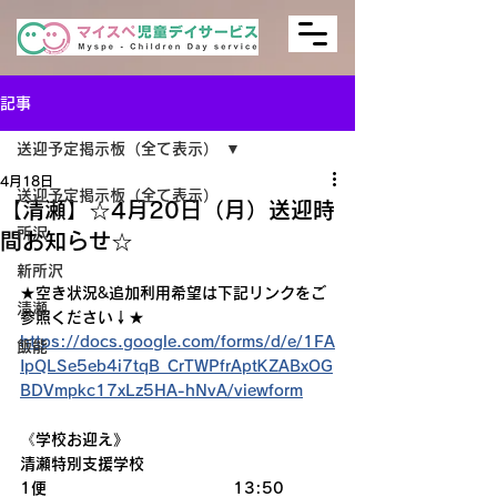
記事
送迎予定掲示板（全て表示）
4月18日
送迎予定掲示板（全て表示）
【清瀬】☆4月20日（月）送迎時
所沢
間お知らせ☆
新所沢
★空き状況&追加利用希望は下記リンクをご
清瀬
参照ください↓★
https://docs.google.com/forms/d/e/1FA
飯能
IpQLSe5eb4i7tqB_CrTWPfrAptKZABxOG
BDVmpkc17xLz5HA-hNvA/viewform
《学校お迎え》
清瀬特別支援学校
1便　　　　　　　　　　　　13:50