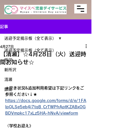
記事
送迎予定掲示板（全て表示）
4月27日
送迎予定掲示板（全て表示）
【清瀬】☆4月28日（火）送迎時
所沢
間お知らせ☆
新所沢
清瀬
★空き状況&追加利用希望は下記リンクをご
飯能
参照ください↓★
https://docs.google.com/forms/d/e/1FA
IpQLSe5eb4i7tqB_CrTWPfrAptKZABxOG
BDVmpkc17xLz5HA-hNvA/viewform
《学校お迎え》