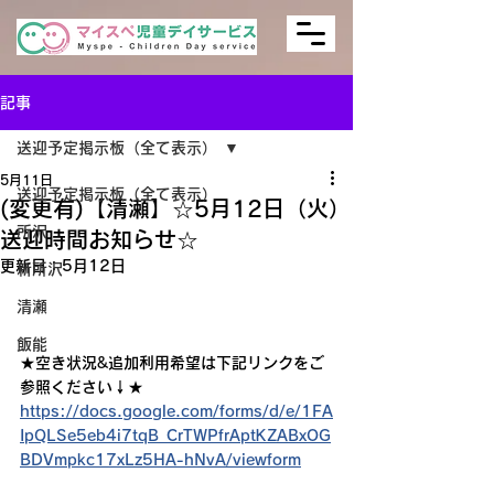
記事
送迎予定掲示板（全て表示）
5月11日
送迎予定掲示板（全て表示）
(変更有)【清瀬】☆5月12日（火）
所沢
送迎時間お知らせ☆
更新日：
5月12日
新所沢
清瀬
飯能
★空き状況&追加利用希望は下記リンクをご
参照ください↓★
https://docs.google.com/forms/d/e/1FA
IpQLSe5eb4i7tqB_CrTWPfrAptKZABxOG
BDVmpkc17xLz5HA-hNvA/viewform