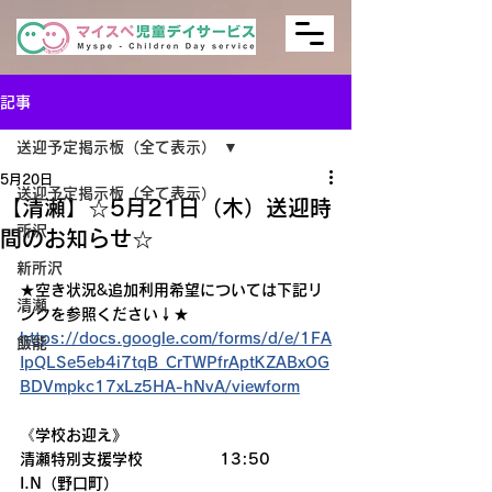
記事
送迎予定掲示板（全て表示）
5月20日
送迎予定掲示板（全て表示）
【清瀬】☆5月21日（木）送迎時
所沢
間のお知らせ☆
新所沢
★空き状況&追加利用希望については下記リ
清瀬
ンクを参照ください↓★
https://docs.google.com/forms/d/e/1FA
飯能
IpQLSe5eb4i7tqB_CrTWPfrAptKZABxOG
BDVmpkc17xLz5HA-hNvA/viewform
《学校お迎え》
清瀬特別支援学校　　　　　13:50　　　　
I.N（野口町）