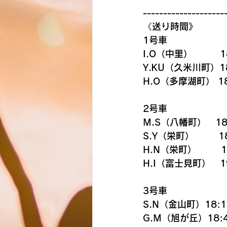
--------------------
《送り時間》
1号車
I.O（中里）    　  1
Y.KU（久米川町）18
H.O（多摩湖町） 18
2号車　
M.S（八幡町）　18
S.Y（栄町）　　  18
H.N（栄町）　　  1
H.I（富士見町）　19
3号車
S.N（金山町）18:1
G.M（旭が丘）18: