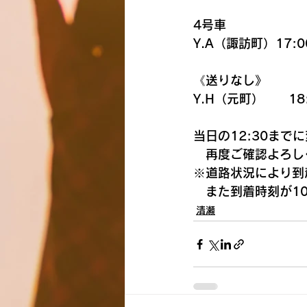
4号車
Y.A（諏訪町）17:0
《送りなし》
Y.H（元町）　　18
当日の12:30ま
　再度ご確認よろし
※道路状況により到
　また到着時刻が1
清瀬