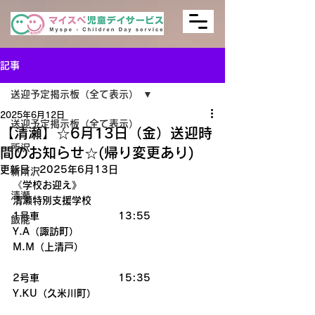
記事
送迎予定掲示板（全て表示）
2025年6月12日
送迎予定掲示板（全て表示）
【清瀬】☆6月13日（金）送迎時
所沢
間のお知らせ☆(帰り変更あり)
更新日：
2025年6月13日
新所沢
《学校お迎え》
清瀬
清瀬特別支援学校　
1号車　　　　　　　　13:55
飯能
Y.A（諏訪町）
M.M（上清戸）
2号車　　　　　　　　15:35
Y.KU（久米川町）