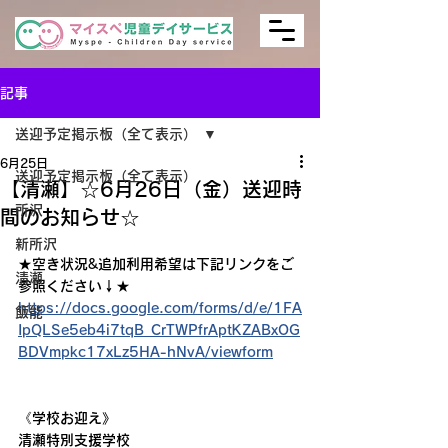
記事
送迎予定掲示板（全て表示）
6月25日
送迎予定掲示板（全て表示）
【清瀬】☆6月26日（金）送迎時
所沢
間のお知らせ☆
新所沢
★空き状況&追加利用希望は下記リンクをご
清瀬
参照ください↓★
https://docs.google.com/forms/d/e/1FA
飯能
IpQLSe5eb4i7tqB_CrTWPfrAptKZABxOG
BDVmpkc17xLz5HA-hNvA/viewform
《学校お迎え》
清瀬特別支援学校