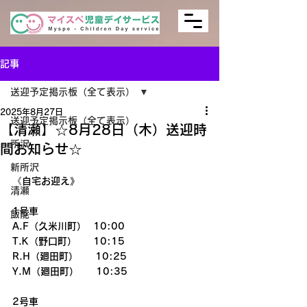
記事
送迎予定掲示板（全て表示）
2025年8月27日
送迎予定掲示板（全て表示）
【清瀬】☆8月28日（木）送迎時
所沢
間お知らせ☆
新所沢
《自宅お迎え》
清瀬
1号車
飯能
A.F（久米川町）  10:00
T.K（野口町）　  10:15
R.H（廻田町）     10:25
Y.M（廻田町）     10:35
2号車