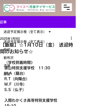
記事
送迎予定掲示板（全て表示）
2025年1月9日
送迎予定掲示板（全て表示）
【飯能】☆1月10日（金） 送迎時
所沢
間のお知らせ☆
新所沢
《学校到着時間》
清瀬
狭山特別支援学校　11:30
M.A（扇台）
飯能
R.T（向陽台）
M.F（川寺）
S.S（仏子）
入間わかくさ高等特別支援学校　
15:10