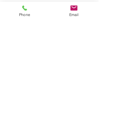
Phone
Email
【新所沢】☆8月7日
【清瀬】☆8月
（金）送迎時間お知らせ
送迎時間のお知
コメント
☆
間変更有り)
★空き状況&追加利用希望に
★空き状況&追加
ついては下記リンクを参照く
ついては下記リン
ださい↓★
ださい↓★