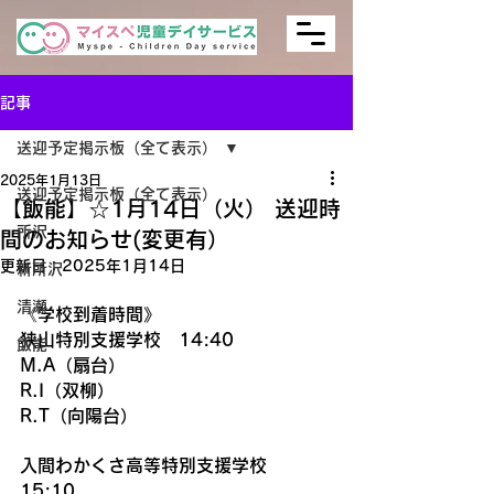
記事
送迎予定掲示板（全て表示）
2025年1月13日
送迎予定掲示板（全て表示）
【飯能】☆1月14日（火） 送迎時
所沢
間のお知らせ(変更有）
更新日：
2025年1月14日
新所沢
清瀬
《学校到着時間》
狭山特別支援学校　14:40
飯能
M.A（扇台）
R.I（双柳）
R.T（向陽台）
入間わかくさ高等特別支援学校　
15:10