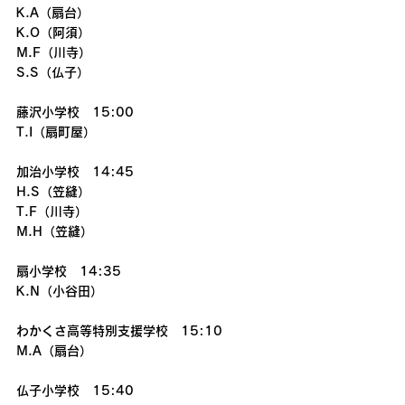
K.A（扇台）
K.O（阿須）
M.F（川寺）
S.S（仏子）
藤沢小学校　15:00
T.I（扇町屋）
加治小学校　14:45
H.S（笠縫）
T.F（川寺）
M.H（笠縫）
扇小学校　14:35
K.N（小谷田）
わかくさ高等特別支援学校　15:10
M.A（扇台）
仏子小学校　15:40