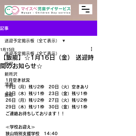
記事
送迎予定掲示板（全て表示）
1月15日
送迎予定掲示板（全て表示）
【飯能】☆1月16日（金） 送迎時
所沢
間のお知らせ☆
新所沢
1月空き状況
清瀬
19日（月）残り2枠　20日（火）空きあり
22日（木）残り1枠　23日（金）残り1枠
飯能
26日（月）残り2枠　27日（火）残り2枠
29日（木）残り1枠　30日（金）残り1枠
ご連絡お待ちしております！！
≪学校お迎え≫
狭山特別支援学校　14:40