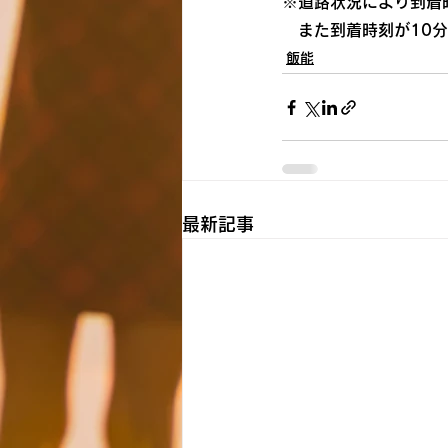
※道路状況により到着
　また到着時刻が10
飯能
最新記事