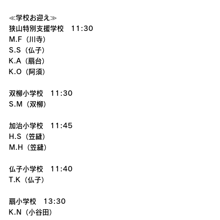
≪学校お迎え≫
狭山特別支援学校　11:30
M.F（川寺）
S.S（仏子）
K.A（扇台）
K.O（阿須）
双柳小学校　11:30
S.M（双柳）
加治小学校　11:45
H.S（笠縫）
M.H（笠縫）
仏子小学校　11:40
T.K（仏子）
扇小学校　13:30
K.N（小谷田）