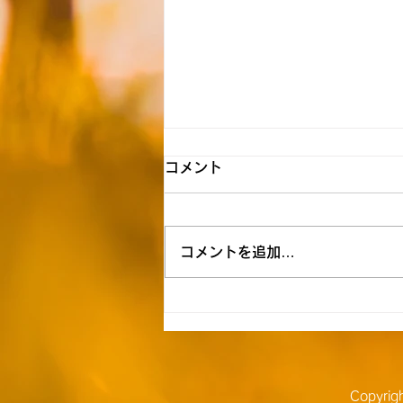
【飯能】☆8月7日（金） 送
コメント
迎時間のお知らせ☆
8月空き状況 ただいま空きがな
コメントを追加…
い為空きが出来次第ご連絡いたし
ます。 ≪ご自宅お迎え到着時間
≫ 1号車 M.H（笠縫）9:30
T.K（仏子）10:00 親御様の
職場 K.N（小谷田）10:15 学
童 M.A（扇台）10:25 H.O（小
谷田）10:35 K.O（阿須）
Copyri