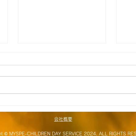
【飯能】☆8月6日（木） 送
【飯
迎時間のお知らせ☆
迎時
8月空き状況 ただいま空きがな
8月
い為空きが出来次第ご連絡いたし
い為
ます。 ≪ご自宅お迎え到着時間
ます
≫ 1号車 A.K（岩沢）9:15
≫ 1
T.O（下畑）9:35 O.K（扇町
O.K
屋）10:10 J.K（小谷田）
田）1
会社概要
10:20 S.S（仏子）10:35
H.S
R.M（野田）10:50 祖父母様
谷田）
ght © MYSPE-CHILDREN DAY SERVICE 2024. ALL RIGHTS RE