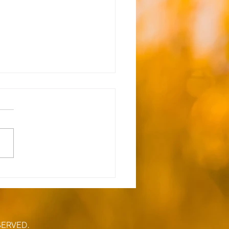
能】☆8月5日（水） 送
間のお知らせ☆
空き状況 ただいま空きがな
空きが出来次第ご連絡いたし
。 ≪ご自宅お迎え到着時間
号車 M.H（笠縫）9:30
（扇町屋）10:05 J.K（小谷
0:15 T.I（扇町屋）10:25
（扇町屋）10:35 H.O（小
10:45 2号車 M.O（高
SERVED.