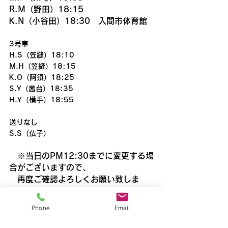
R.M（野田）18:15
K.N（小谷田）18:30　入間市体育館
3号車
H.S（笠縫）18:10
M.H（笠縫）18:15
K.O（阿須）18:25
S.Y（茜台）18:35
H.Y（横手）18:55
送りなし
S.S（仏子）
　※当日のPM12:30までに変更する場
合がございますので、
　再度ご確認よろしくお願い致しま
す。
※道路状況により到着時刻が多少前後
Phone
Email
する可能性があります。
　また到着時刻が10分以上遅れる場合