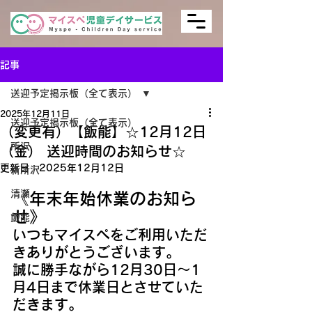
記事
送迎予定掲示板（全て表示）
2025年12月11日
送迎予定掲示板（全て表示）
（変更有）【飯能】☆12月12日
所沢
（金） 送迎時間のお知らせ☆
更新日：
2025年12月12日
新所沢
清瀬
《年末年始休業のお知ら
せ》
飯能
いつもマイスぺをご利用いただ
きありがとうございます。
誠に勝手ながら12月30日～1
月4日まで休業日とさせていた
だきます。