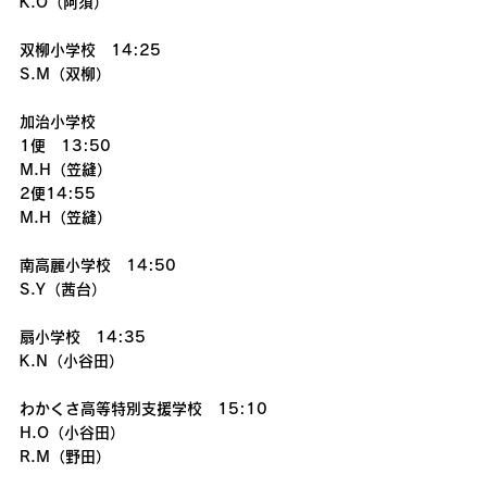
K.O（阿須）
双柳小学校　14:25
S.M（双柳）
加治小学校
1便　13:50
M.H（笠縫）
2便14:55
M.H（笠縫）
南高麗小学校　14:50
S.Y（茜台）
扇小学校　14:35
K.N（小谷田）
わかくさ高等特別支援学校　15:10
H.O（小谷田）
R.M（野田）