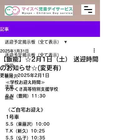
記事
送迎予定掲示板（全て表示）
2025年1月31日
送迎予定掲示板（全て表示）
【飯能】☆2月1日（土） 送迎時間
所沢
のお知らせ☆(変更有）
更新日：
2025年2月1日
新所沢
≪学校お迎え時間≫
清瀬
わかくさ高等特別支援学校
R.N（豊岡）11:30
飯能
《ご自宅お迎え》
1号車
S.S（東藤沢）10:00
T.K（新久）10:25
S.S（仏子）10:35