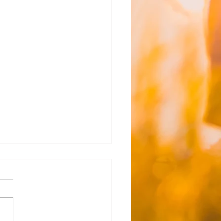
能】☆8月4日（火） 送
間のお知らせ☆(変更有)
空き状況 ただいま空きがな
空きが出来次第ご連絡いたし