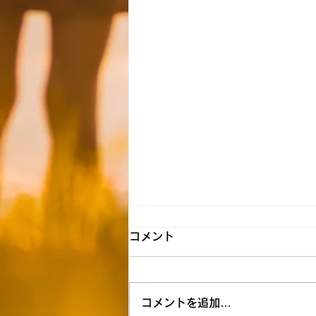
【飯能】☆8月6日（木） 送
コメント
迎時間のお知らせ☆
8月空き状況 ただいま空きがな
コメントを追加…
い為空きが出来次第ご連絡いたし