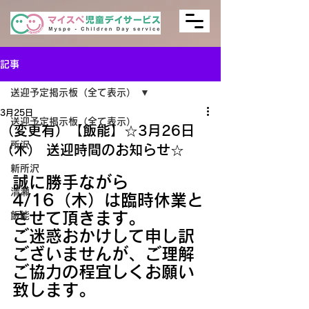
記事
送迎予定掲示板（全て表示）
3月25日
送迎予定掲示板（全て表示）
（変更有）【飯能】☆3月26日
所沢
（木） 送迎時間のお知らせ☆
新所沢
誠に勝手ながら
清瀬
4/16（木）は臨時休業と
させて頂きます。
飯能
ご迷惑おかけして申し訳
ございませんが、ご理解
ご協力の程宜しくお願い
致します。