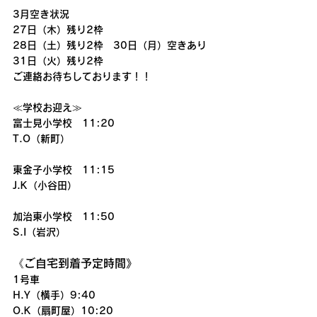
3月空き状況
27日（木）残り2枠
28日（土）残り2枠　30日（月）空きあり
31日（火）残り2枠
ご連絡お待ちしております！！
≪学校お迎え≫
富士見小学校　11:20
T.O（新町）
東金子小学校　11:15
J.K（小谷田）
加治東小学校　11:50
S.I（岩沢）
《ご自宅到着予定時間》
1号車
H.Y（横手）9:40
O.K（扇町屋）10:20