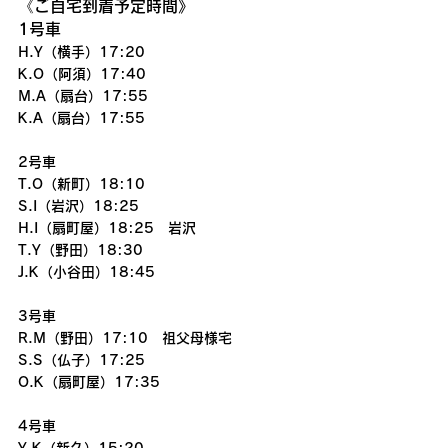
《ご自宅到着予定時間》
1号車
H.Y（横手）17:20
K.O（阿須）17:40
M.A（扇台）17:55
K.A（扇台）17:55
2号車
T.O（新町）18:10
S.I（岩沢）18:25
H.I（扇町屋）18:25　岩沢
T.Y（野田）18:30
J.K（小谷田）18:45
3号車
R.M（野田）17:10　祖父母様宅
S.S（仏子）17:25
O.K（扇町屋）17:35
4号車