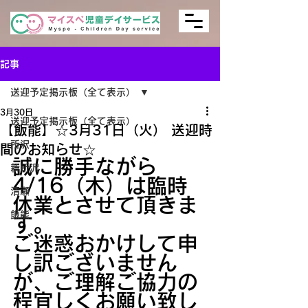
記事
送迎予定掲示板（全て表示）
3月30日
送迎予定掲示板（全て表示）
【飯能】☆3月31日（火） 送迎時
所沢
間のお知らせ☆
誠に勝手ながら
新所沢
4/16（木）は臨時
清瀬
休業とさせて頂きま
飯能
す。
ご迷惑おかけして申
し訳ございません
が、ご理解ご協力の
程宜しくお願い致し