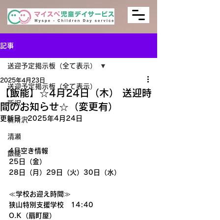
記事
送迎予定掲示板（全て表示）
2025年4月23日
送迎予定掲示板（全て表示）
【飯能】☆4月24日（木） 送迎時
所沢
間のお知らせ☆（変更有）
更新日：
2025年4月24日
新所沢
清瀬
4月空き情報
飯能
25日（金）
28日（月）29日（火）30日（水）
≪学校お迎え時間≫
狭山特別支援学校　14:40
O.K（扇町屋）