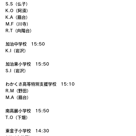
S.S（仏子）
K.O（阿須）
K.A（扇台）
M.F（川寺）
R.T（向陽台）
加治中学校　15:50
K.I（岩沢）
加治東小学校　15:50
S.I（岩沢）
わかくさ高等特別支援学校　15:10
R.M（野田）
M.A（扇台）
南高麗小学校　15:50
T.O（下畑）
東金子小学校　14:30