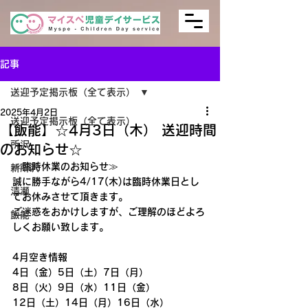
記事
送迎予定掲示板（全て表示）
2025年4月2日
送迎予定掲示板（全て表示）
【飯能】☆4月3日（木） 送迎時間
所沢
のお知らせ☆
≪臨時休業のお知らせ≫
新所沢
誠に勝手ながら4/17(木)は臨時休業日とし
清瀬
てお休みさせて頂きます。
ご迷惑をおかけしますが、ご理解のほどよろ
飯能
しくお願い致します。
4月空き情報
4日（金）5日（土）7日（月）
8日（火）9日（水）11日（金）
12日（土）14日（月）16日（水）