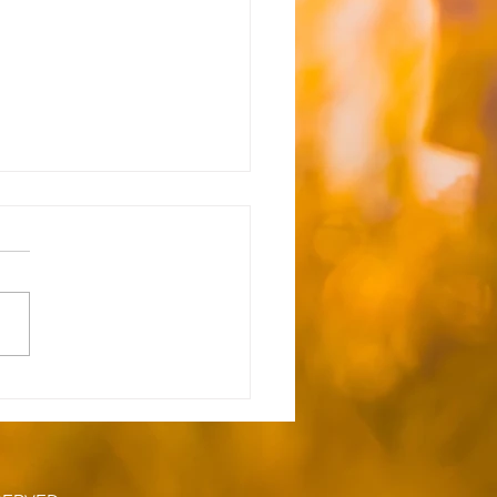
能】☆8月5日（水） 送
間のお知らせ☆
空き状況 ただいま空きがな
空きが出来次第ご連絡いたし
。 ≪ご自宅お迎え到着時間
号車 M.H（笠縫）9:30
（扇町屋）10:05 J.K（小谷
0:15 T.I（扇町屋）10:25
（扇町屋）10:35 H.O（小
10:45 2号車 M.O（高