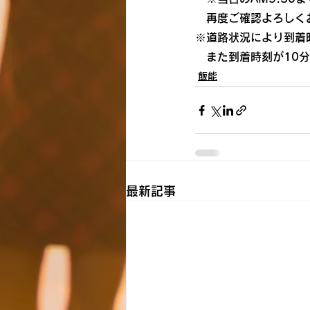
　再度ご確認よろしく
※道路状況により到着
　また到着時刻が10
飯能
最新記事