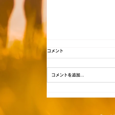
【飯能】☆8月7日（金） 送
コメント
迎時間のお知らせ☆
8月空き状況 ただいま空きがな
コメントを追加…
い為空きが出来次第ご連絡いたし
ます。 ≪ご自宅お迎え到着時間
≫ 1号車 M.H（笠縫）9:30
T.K（仏子）10:00 親御様の
職場 K.N（小谷田）10:15 学
童 M.A（扇台）10:25 H.O（小
谷田）10:35 K.O（阿須）