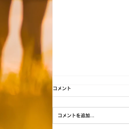
【飯能】☆8月7日（金） 送
コメント
迎時間のお知らせ☆
8月空き状況 ただいま空きがな
コメントを追加…
い為空きが出来次第ご連絡いたし
ます。 ≪ご自宅お迎え到着時間