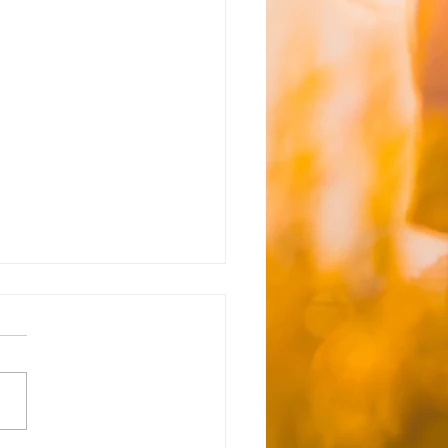
能】☆8月5日（水） 送
間のお知らせ☆
空き状況 ただいま空きがな
空きが出来次第ご連絡いたし
。 ≪ご自宅お迎え到着時間