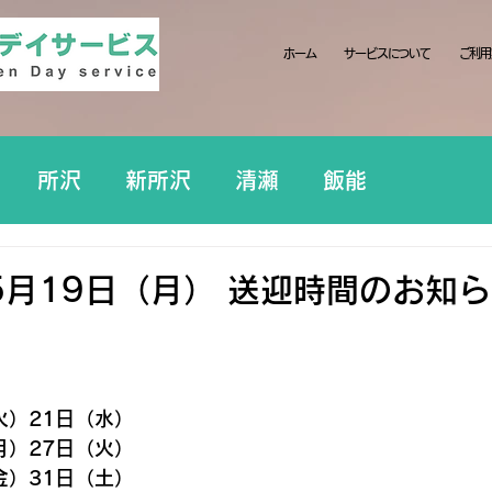
ホーム
サービスについて
ご利用
所沢
新所沢
清瀬
飯能
5月19日（月） 送迎時間のお知
日
火）21日（水）
月）27日（火）
金）31日（土）