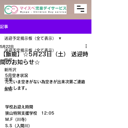
記事
送迎予定掲示板（全て表示）
5月22日
送迎予定掲示板（全て表示）
【飯能】☆5月23日（土） 送迎時
所沢
間のお知らせ☆
新所沢
5月空き状況
清瀬
ただいま空きがない為空きが出来次第ご連絡
いたします。
飯能
学校お迎え時間
狭山特別支援学校　12:05
M.F（川寺）
S.S（入間川）