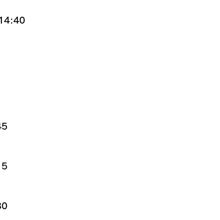
4:40
5
5
0