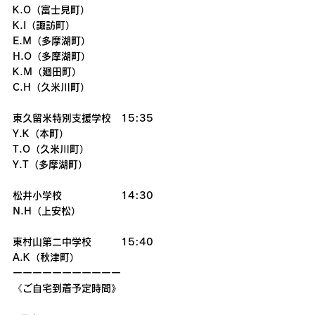
K.O（富士見町）
K.I（諏訪町）
E.M（多摩湖町）
H.O（多摩湖町）
K.M（廻田町）
C.H（久米川町）
東久留米特別支援学校　15:35
Y.K（本町）
T.O（久米川町）
Y.T（多摩湖町）
松井小学校　　　　　　14:30
N.H（上安松）
東村山第二中学校　　　15:40  
A.K（秋津町）
ーーーーーーーーーーー
《ご自宅到着予定時間》