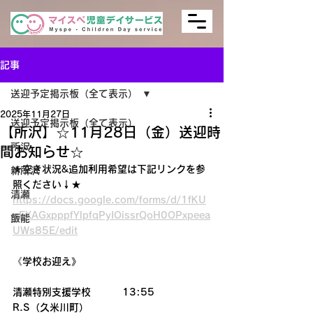
記事
送迎予定掲示板（全て表示）
2025年11月27日
送迎予定掲示板（全て表示）
【所沢】☆11月28日（金）送迎時
所沢
間お知らせ☆
★空き状況&追加利用希望は下記リンクを参
新所沢
照ください↓★
清瀬
https://docs.google.com/forms/d/1fKU
qEXAGxpppfYlpfqPyIOissrQoH0OPxpeea
飯能
UWs85E/edit
《学校お迎え》
清瀬特別支援学校         13:55
R.S（久米川町）